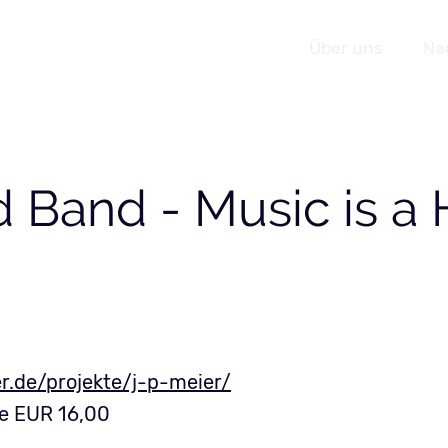
Navigation
Über uns
Na
Veranstaltungen
überspringen
 Band - Music is a 
.de/projekte/j-p-meier/
se EUR 16,00