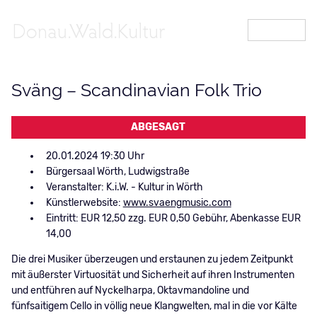
MENÜ
Sväng – Scandinavian Folk Trio
ABGESAGT
20.01.2024 19:30
Bürgersaal Wörth, Ludwigstraße
Veranstalter: K.i.W. - Kultur in Wörth
Künstlerwebsite:
www.svaengmusic.com
Eintritt: EUR 12,50 zzg. EUR 0,50 Gebühr, Abenkasse EUR
14,00
Die drei Musiker überzeugen und erstaunen zu jedem Zeitpunkt
mit äußerster Virtuosität und Sicherheit auf ihren Instrumenten
und entführen auf Nyckelharpa, Oktavmandoline und
fünfsaitigem Cello in völlig neue Klangwelten, mal in die vor Kälte