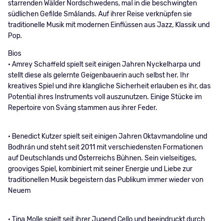
starrenden Wälder Nordschwedens, mal in die beschwingten
südlichen Gefilde Smålands. Auf ihrer Reise verknüpfen sie
traditionelle Musik mit modernen Einflüssen aus Jazz, Klassik und
Pop.
Bios
• Amrey Schaffeld spielt seit einigen Jahren Nyckelharpa und
stellt diese als gelernte Geigenbauerin auch selbst her. Ihr
kreatives Spiel und ihre klangliche Sicherheit erlauben es ihr, das
Potential ihres Instruments voll auszunutzen. Einige Stücke im
Repertoire von Sväng stammen aus ihrer Feder.
• Benedict Kutzer spielt seit einigen Jahren Oktavmandoline und
Bodhrán und steht seit 2011 mit verschiedensten Formationen
auf Deutschlands und Österreichs Bühnen. Sein vielseitiges,
grooviges Spiel, kombiniert mit seiner Energie und Liebe zur
traditionellen Musik begeistern das Publikum immer wieder von
Neuem
• Tina Molle spielt seit ihrer Jugend Cello und beeindruckt durch