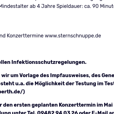
indestalter ab 4 Jahre Spieldauer: ca. 90 Minute
 und Konzerttermine www.sternschnuppe.de
ellen Infektionsschutzregelungen.
ten wir um Vorlage des Impfausweises, des G
steht u.a. die Möglichkeit der Testung im T
oerth.de/)
für den ersten geplanten Konzerttermin im Ma
dung unter Tel. 09482 94 03 26 oder E-Mail a