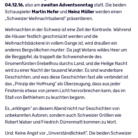
04.12.16,
also am
zweiten Adventsonntag
statt. Die beiden
Schauspieler
Martin Hofer
und
Heinz Müller
werden einen
„Schweizer Weihnachtsabend“ präsentieren.
Weihnachten in der Schweiz ist eine Zeit der Kontraste. Während
die Häuser festlich geschmückt werden und die
Weihnachtsbäckerei in vollem Gange ist, wird draußen ein
anderes Bergvölkchen munter: Da jagt Wotans wildes Heer um
die Berggipfel, da trappelt die Schweinsherde des
Gnomenfürsten Grebellhou durchs Land, und die Heilige Nacht
wird zu einer Nacht der tausend Wunder. Es sind wunderbare
Geschichten, und was diese Geschichten fast alle verbindet ist
das „Prinzip der Hoffnung“ als Überzeugung, dass aus jeder
Finsternis etwas von jenem Licht hervorbrechen kann, das im
Stall von Bethlehem zu leuchten begann.
Es „erklingen“ an diesem Abend nicht nur Geschichten von
unbekannten Autoren, sondern auch Schweizer Größen wie
Robert Walser und Friedrich Dürrenmatt kommen zu Wort.
Und: Keine Angst vor „Unverständlichkeit“. Die beiden Schweizer