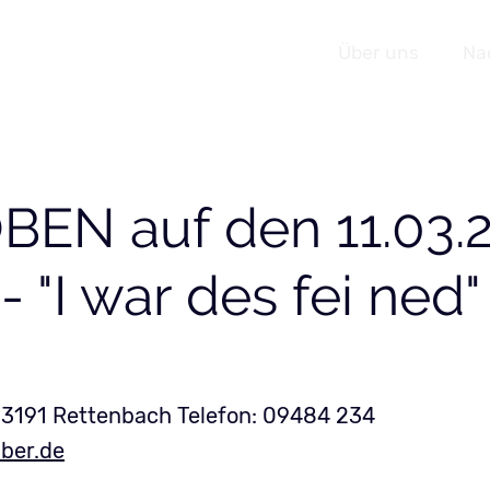
Navigation
Über uns
Na
Veranstaltungen
überspringen
EN auf den 11.03.2
 "I war des fei ned"
93191 Rettenbach Telefon: 09484 234
ber.de