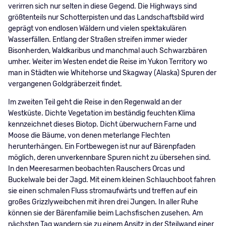
verirren sich nur selten in diese Gegend. Die Highways sind
größtenteils nur Schotterpisten und das Landschaftsbild wird
geprägt von endlosen Wäldern und vielen spektakulären
Wasserfällen. Entlang der Straßen streifen immer wieder
Bisonherden, Waldkaribus und manchmal auch Schwarzbären
umher. Weiter im Westen endet die Reise im Yukon Territory wo
man in Städten wie Whitehorse und Skagway (Alaska) Spuren der
vergangenen Goldgräberzeit findet.
Im zweiten Teil geht die Reise in den Regenwald an der
Westküste. Dichte Vegetation im beständig feuchten Klima
kennzeichnet dieses Biotop. Dicht überwuchern Farne und
Moose die Bäume, von denen meterlange Flechten
herunterhängen. Ein Fortbewegen ist nur auf Bärenpfaden
möglich, deren unverkennbare Spuren nicht zu übersehen sind.
In den Meeresarmen beobachten Rauschers Orcas und
Buckelwale bei der Jagd. Mit einem kleinen Schlauchboot fahren
sie einen schmalen Fluss stromaufwärts und treffen auf ein
großes Grizzlyweibchen mit ihren drei Jungen. In aller Ruhe
können sie der Bärenfamilie beim Lachsfischen zusehen. Am
nächsten Tag wandern sie zu einem Ansitz in der Steilwand einer