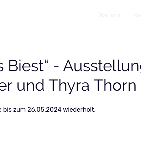
Navigation
Über uns
Na
Veranstaltungen
überspringen
s Biest“ - Ausstellu
er und Thyra Thorn
e bis zum 26.05.2024 wiederholt.