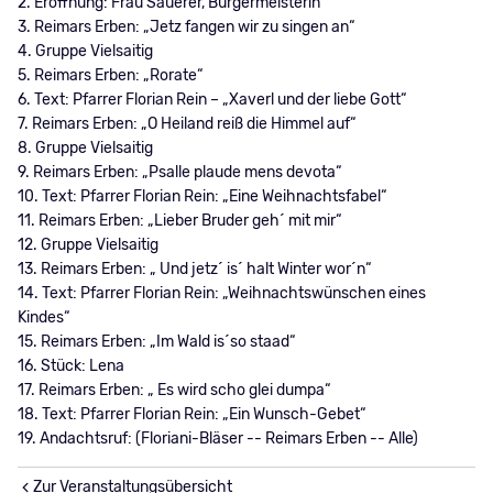
2. Eröffnung: Frau Sauerer, Bürgermeisterin
3. Reimars Erben: „Jetz fangen wir zu singen an“
4. Gruppe Vielsaitig
5. Reimars Erben: „Rorate“
6. Text: Pfarrer Florian Rein – „Xaverl und der liebe Gott“
7. Reimars Erben: „O Heiland reiß die Himmel auf“
8. Gruppe Vielsaitig
9. Reimars Erben: „Psalle plaude mens devota“
10. Text: Pfarrer Florian Rein: „Eine Weihnachtsfabel“
11. Reimars Erben: „Lieber Bruder geh´ mit mir“
12. Gruppe Vielsaitig
13. Reimars Erben: „ Und jetz´ is´ halt Winter wor´n“
14. Text: Pfarrer Florian Rein: „Weihnachtswünschen eines
Kindes“
15. Reimars Erben: „Im Wald is´so staad“
16. Stück: Lena
17. Reimars Erben: „ Es wird scho glei dumpa“
18. Text: Pfarrer Florian Rein: „Ein Wunsch-Gebet“
19. Andachtsruf: (Floriani-Bläser -- Reimars Erben -- Alle)
Zur Veranstaltungsübersicht