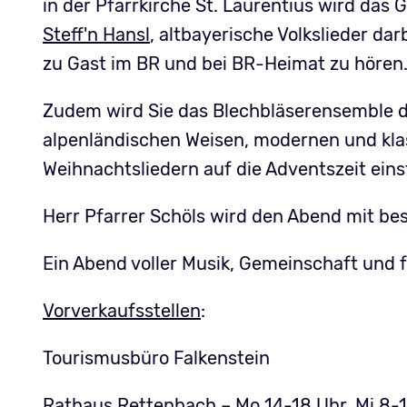
in der Pfarrkirche St. Laurentius wird das
Steff'n Hansl
, altbayerische Volkslieder da
zu Gast im BR und bei BR-Heimat zu hören
Zudem wird Sie das Blechbläserensemble 
alpenländischen Weisen, modernen und kl
Weihnachtsliedern auf die Adventszeit ein
Herr Pfarrer Schöls wird den Abend mit bes
Ein Abend voller Musik, Gemeinschaft und f
Vorverkaufsstellen
:
Tourismusbüro Falkenstein
Rathaus Rettenbach – Mo 14-18 Uhr, Mi 8-