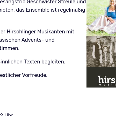
 Gesangstrio
Geschwister Streule und
rbieten, das Ensemble ist regelmäßig
.
der
Hirschlinger Musikanten
mit
assischen Advents- und
stimmen.
innlichen Texten begleiten.
estlicher Vorfreude.
12 Uhr