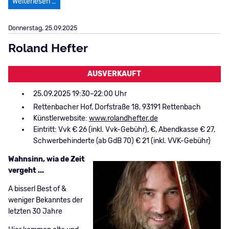
Kalligraphie trifft Weihnachten - die etwas andere W
Weiterlesen …
Donnerstag,
25.09.2025
Roland Hefter
AUSVERKAUFT
25.09.2025 19:30–22:00
Rettenbacher Hof, Dorfstraße 18, 93191 Rettenbach
Künstlerwebsite:
www.rolandhefter.de
Eintritt: Vvk € 26 (inkl. Vvk-Gebühr), €, Abendkasse € 27,
Schwerbehinderte (ab GdB 70) € 21 (inkl. VVK-Gebühr)
Wahnsinn, wia de Zeit
vergeht ...
A bisserl Best of &
weniger Bekanntes der
letzten 30 Jahre