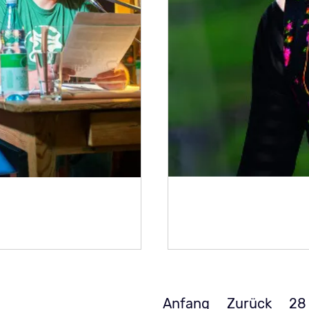
Monika Drasch & 
in Hofmeir und
Anfang
Zurück
28