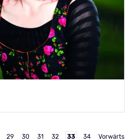
Band „Auf der Böhmischen Grenz“
29
30
31
32
33
34
Vorwärts