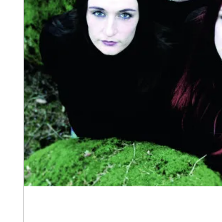
„Jetzt wiss´ma, wou dei Hoamat is“