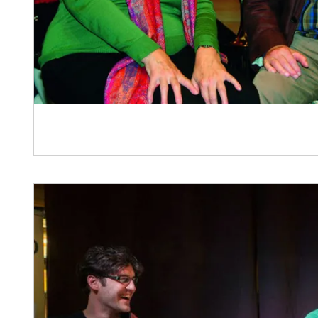
„Jessas, war‘s in Brennberg schee“