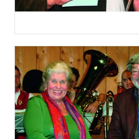
„Die 7gscheitn“ – Tierisch gute Volksm