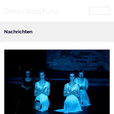
MENÜ
Nachrichten