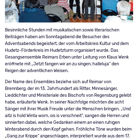
Besinnliche Stunden mit musikalischen sowie literarischen
Beiträgen haben am Sonntagabend die Besucher des
Adventsabends begeistert, der vom Arbeitskreis Kultur und dem
Hudetz-Förderkreis im Hudetzturm organisiert wurde. Das
Gesangsensemble Reimars Erben unter Leitung von Klaus Wenk
eröffnete mit „Jetzt fangen wir an zu singen, halleluja“ den
Reigen der adventlichen Weisen.
Der Name des Ensembles beziehe sich auf Reimar von
Brennberg, der im 13. Jahrhundert als Ritter, Minnesänger,
Lieddichter und Ministeriale des Bischofs von Regensburg gelebt
habe, erläuterte Wenk. In seiner Nachfolge möchten die acht
Sänger mit ihrer Musik Freude unter die Menschen bringen. „Und
aitz is hold Winta worn, ois is verschneit“, sangen die Herren und
sinnierten dabei, welche Gedanken einem an einen ruhigen
Winterabend durch den Kopf gehen. Fröhliche Töne wurden beim
„Gang zur Krippe“ angeschlagen, interpretiert wurde aus dem 17.